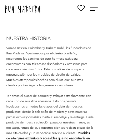
NUESTRA HISTORIA
Somos Bastien Colombier y Hubert Trollé, los fundadores de
Rua Madeira. Apasionados por el diseño brasileño,
recorremos los caminos de este hermoso país para
encontrarnos con talentosos diseñadores y artesanos para
crear una colección única. Estamos felices de compartir
nuestra pasión por los muebles de diseño de calidad.
Muebles atemporales hechos para durar, que nuestros
clientes podrán legar a las generaciones futuras.
Tenemos el placer de conocer y trabajar estrechamente con
cada uno de nuestros artesanos. Esto nos permite
involucrarnos en todos las etapas del viaje de nuestros
productos: desde la selección de madera y otras materias
primas eco-responsables, hasta el embalaje y la entrega. Cada
producto de nuestra colección pasa por nuestras manos, así
nos aseguramos de que nuestros clientes reciban piezas de la
más alta calidad y un impecable servicio al cliente.
Muebles
de alta gama exclusivos y accesibles que no encontrarás en