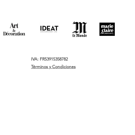
IVA: FR53915358782
Términos y Condiciones