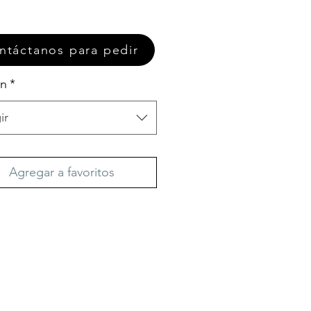
ntáctanos para pedir
on
*
ir
Agregar a favoritos