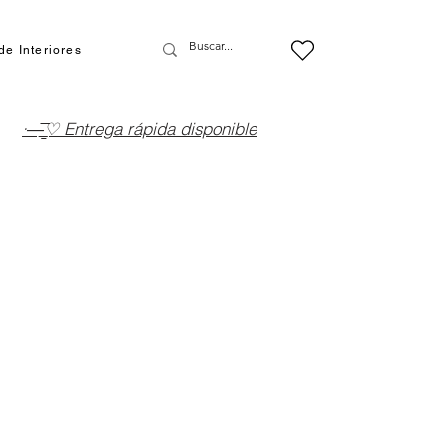
de Interiores
·—̳͟͞͞♡ Entrega rápida disponible