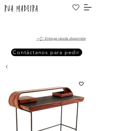
·—̳͟͞͞♡ Entrega rápida disponible
Contáctanos para pedir