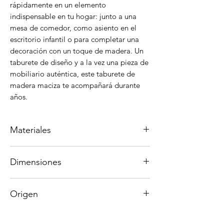
rápidamente en un elemento
indispensable en tu hogar: junto a una
mesa de comedor, como asiento en el
escritorio infantil o para completar una
decoración con un toque de madera. Un
taburete de diseño y a la vez una pieza de
mobiliario auténtica, este taburete de
madera maciza te acompañará durante
años.
Materiales
Madera maciza brasileña Taeda
Dimensiones
termotratada
La madera de Taeda es rica en resina y
Altura 45 cm
presenta una coloración que varía de
Origen
Ancho 33 cm
amarillo cálido a rojo claro. Es una
Profundidad 33 cm
madera de construcción muy apreciada,
Hecho a mano en Brasil.
utilizada tanto en muebles de interior