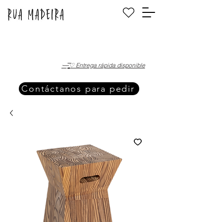
·—̳͟͞͞♡ Entrega rápida disponible
Contáctanos para pedir