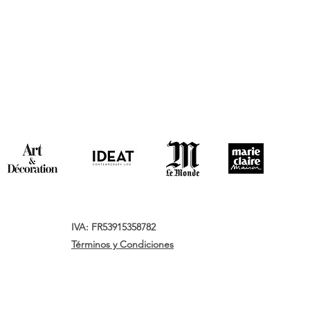
IVA: FR53915358782
Términos y Condiciones