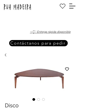
·—̳͟͞͞♡ Entrega rápida disponible
Contáctanos para pedir
Disco