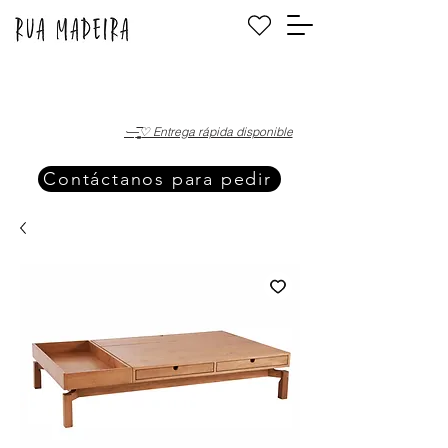
·—̳͟͞͞♡ Entrega rápida disponible
Contáctanos para pedir