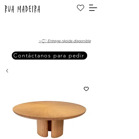
·—̳͟͞͞♡ Entrega rápida disponible
Contáctanos para pedir