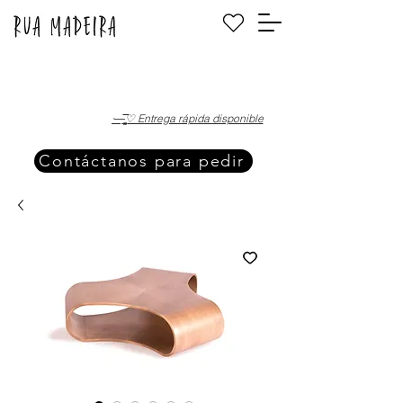
·—̳͟͞͞♡ Entrega rápida disponible
Contáctanos para pedir