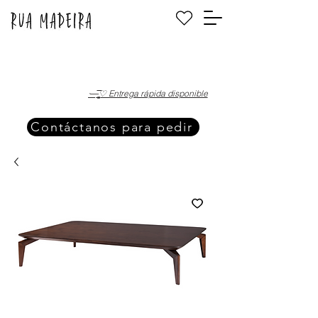
·—̳͟͞͞♡ Entrega rápida disponible
Contáctanos para pedir