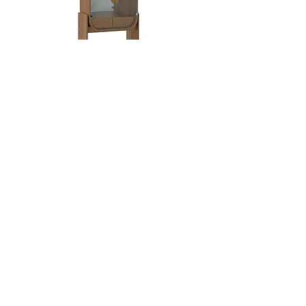
que Río de Janeiro le ha dado, junto con
su herencia escandinava. Se enfoca en
formas esculpidas y construidas a mano,
inspiradas en el cuerpo humano y en las
formas orgánicas que se encuentran en el
Dobra
mundo natural. Hanna crea esculturas y
recipientes de cerámica utilizando
métodos tradicionales, construyendo a
mano con rollos y moldes, en lugar de
usar una rueda, luego realiza el vaciado
en molde de estas formas originales. Su
línea de jarrones está diseñada para
arreglos florales mínimos o para estar
solos como objetos escultóricos. Cada
pieza tiene una expresión única y está
hecha a mano en el estudio de Hanna en
Río de Janeiro.