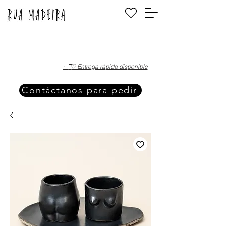
·—̳͟͞͞♡ Entrega rápida disponible
Contáctanos para pedir