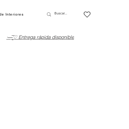
de Interiores
·—̳͟͞͞♡ Entrega rápida disponible