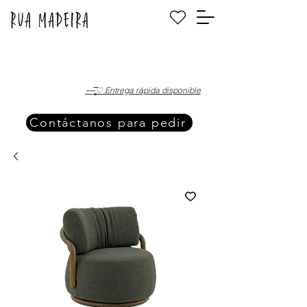
·—̳͟͞͞♡ Entrega rápida disponible
Contáctanos para pedir