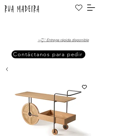
·—̳͟͞͞♡ Entrega rápida disponible
Contáctanos para pedir