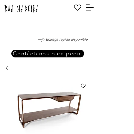
·—̳͟͞͞♡ Entrega rápida disponible
Contáctanos para pedir