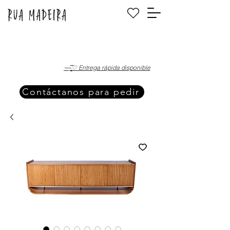
·—̳͟͞͞♡ Entrega rápida disponible
Contáctanos para pedir