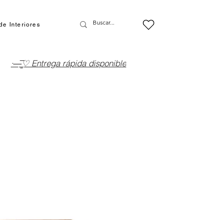
de Interiores
·—̳͟͞͞♡ Entrega rápida disponible