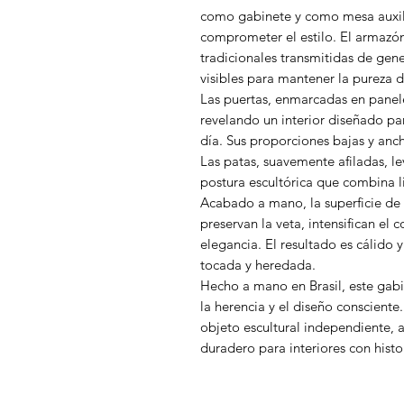
como gabinete y como mesa auxilia
comprometer el estilo. El armazó
tradicionales transmitidas de gene
visibles para mantener la pureza d
Las puertas, enmarcadas en panele
revelando un interior diseñado par
día. Sus proporciones bajas y anch
Las patas, suavemente afiladas, l
postura escultórica que combina li
Acabado a mano, la superficie de 
preservan la veta, intensifican el 
elegancia. El resultado es cálido 
tocada y heredada.
Hecho a mano en Brasil, este gabin
la herencia y el diseño conscient
objeto escultural independiente,
duradero para interiores con histo