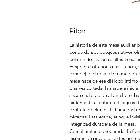
Piton
La historia de esta mesa auxiliar co
donde densos bosques nativos ofr
del mundo. De entre ellas, se sel
Freijó, no solo por su resistencia,
complejidad tonal de su madera. C
mesa nace de ese diálogo íntimo en
Una vez cortada, la madera inicia
secan cada tablón al aire libre, b
lentamente al entorno. Luego se t
controlado elimina la humedad res
décadas. Esta etapa, aunque invisib
integridad duradera de la mesa.
Con el material preparado, la fo
inspiración proviene de los gestos