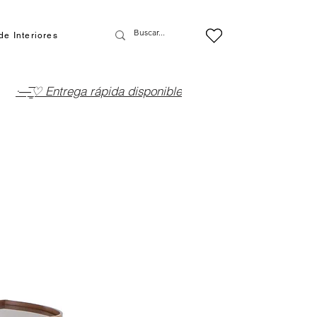
de Interiores
·—̳͟͞͞♡ Entrega rápida disponible