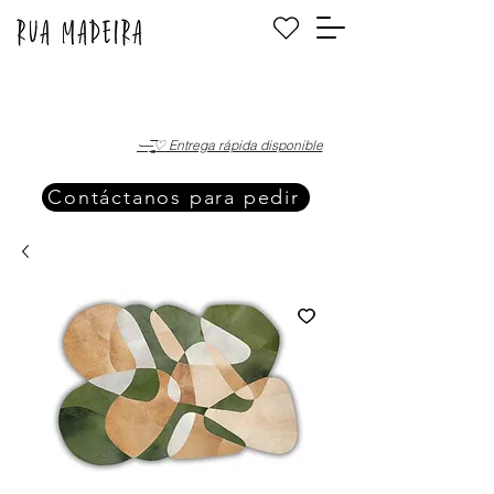
·—̳͟͞͞♡ Entrega rápida disponible
Contáctanos para pedir